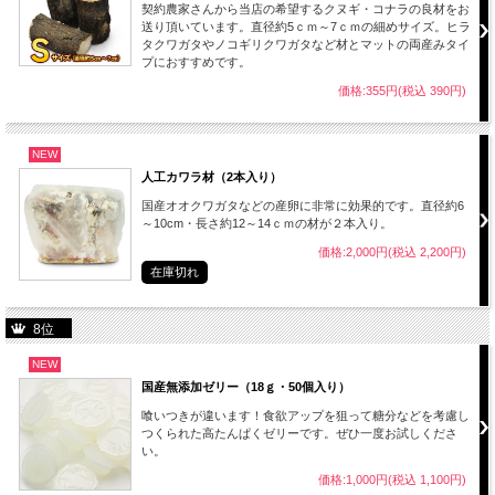
契約農家さんから当店の希望するクヌギ・コナラの良材をお
送り頂いています。直径約5ｃｍ～7ｃｍの細めサイズ。ヒラ
タクワガタやノコギリクワガタなど材とマットの両産みタイ
プにおすすめです。
価格:355円(税込 390円)
NEW
人工カワラ材（2本入り）
国産オオクワガタなどの産卵に非常に効果的です。直径約6
～10cm・長さ約12～14ｃｍの材が２本入り。
価格:2,000円(税込 2,200円)
在庫切れ
8位
NEW
国産無添加ゼリー（18ｇ・50個入り）
喰いつきが違います！食欲アップを狙って糖分などを考慮し
つくられた高たんぱくゼリーです。ぜひ一度お試しくださ
い。
価格:1,000円(税込 1,100円)