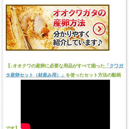
【↓オオクワの産卵に必要な用品がすべて揃った
「クワガ
タ産卵セット（材産み用）」
を使ったセット方法の動画
です】