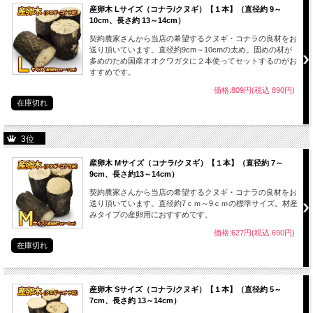
産卵木 Lサイズ（コナラ/クヌギ）【１本】（直径約 9～
10cm、長さ約 13～14cm）
契約農家さんから当店の希望するクヌギ・コナラの良材をお
送り頂いています。直径約9cm～10cmの太め。固めの材が
多めのため国産オオクワガタに２本使ってセットするのがお
すすめです。
価格:809円(税込 890円)
在庫切れ
3位
産卵木 Mサイズ（コナラ/クヌギ）【１本】（直径約 7～
9cm、長さ約13～14cm）
契約農家さんから当店の希望するクヌギ・コナラの良材をお
送り頂いています。直径約7ｃｍ～9ｃｍの標準サイズ。材産
みタイプの産卵用におすすめです。
価格:627円(税込 690円)
在庫切れ
産卵木 Sサイズ（コナラ/クヌギ）【１本】（直径約 5～
7cm、長さ約 13～14cm）