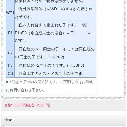
採集個体のため羽化日は分かりません。
野外採集個体（＝WD）のメスから産まれ
WF1
た子です。
血を入れ替えて産まれた子です。 例)
F1
F1×F2（別血統同士の場合）＝F1 （＝
CBF1）
同血統のWF1同士の子、もしくは同血統の
F2
F1同士の子です。(＝CBF2)
F3
同血統のF2同士の子です。(＝CBF3)
CB
同産地でのオス・メス同士の子です。
■上記は当店での表記方法です。ご不明な点はお気軽
にお問い合わせ下さい。
価格:11,636円(税込 12,800円)
注文