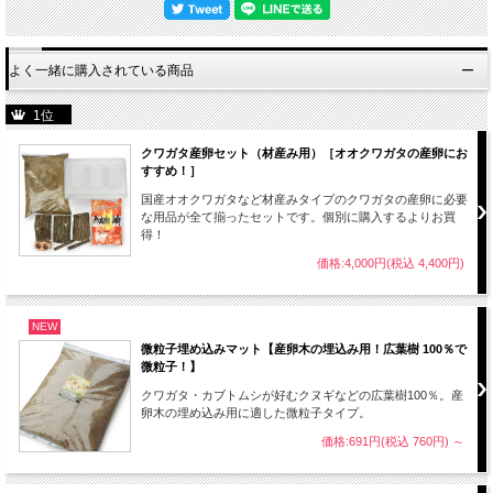
よく一緒に購入されている商品
1位
クワガタ産卵セット（材産み用）［オオクワガタの産卵にお
すすめ！］
国産オオクワガタなど材産みタイプのクワガタの産卵に必要
な用品が全て揃ったセットです。個別に購入するよりお買
得！
価格:4,000円(税込 4,400円)
NEW
微粒子埋め込みマット【産卵木の埋込み用！広葉樹 100％で
微粒子！】
クワガタ・カブトムシが好むクヌギなどの広葉樹100％。産
卵木の埋め込み用に適した微粒子タイプ。
価格:691円(税込 760円)
～