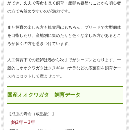
ができ、丈夫で寿命も長く飼育・産卵も容易なことから初心者
の方でも始めやすいのが魅力です。
また飼育の楽しみ方も観賞用はもちろん、ブリードで大型個体
を目指したり、産地別に集めたりと色々な楽しみ方があるとこ
ろが多くの方を惹きつけています。
人工飼育下での産卵は春から秋までがシーズンとなります。一
般的にオオクワガタはクヌギやコナラなどの広葉樹を飼育ケー
ス内にセットして産ませます。
国産オオクワガタ 飼育データ
【成虫の寿命（成熟後）】
約2年～3年