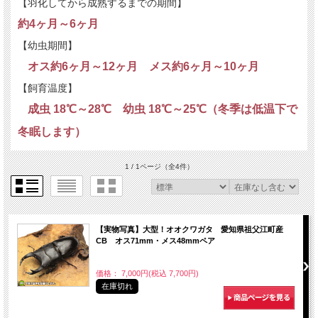
【羽化してから成熟するまでの期間】
約4ヶ月～6ヶ月
【幼虫期間】
オス約6ヶ月～12ヶ月 メス約6ヶ月～10ヶ月
【飼育温度】
成虫 18℃～28℃ 幼虫 18℃～25℃（冬季は低温下で
冬眠します）
1 / 1ページ
（全4件）
【実物写真】大型！オオクワガタ 愛知県祖父江町産
CB オス71mm・メス48mmペア
価格： 7,000円(税込 7,700円)
在庫切れ