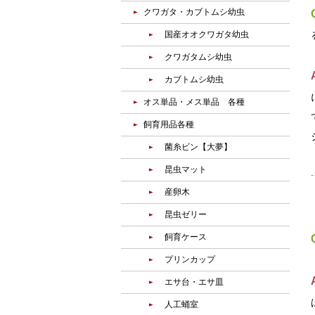
クワガタ・カブトムシ幼虫
国産オオクワガタ幼虫
クワガタムシ幼虫
カブトムシ幼虫
オス単品・メス単品 各種
飼育用品各種
菌糸ビン【大夢】
昆虫マット
産卵木
昆虫ゼリー
飼育ケース
プリンカップ
エサ台・エサ皿
人工蛹室