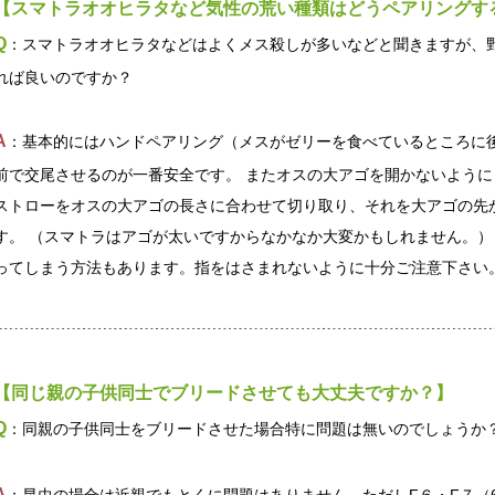
【スマトラオオヒラタなど気性の荒い種類はどうペアリングす
Q
：スマトラオオヒラタなどはよくメス殺しが多いなどと聞きますが、
れば良いのですか？
A
：基本的にはハンドペアリング（メスがゼリーを食べているところに
前で交尾させるのが一番安全です。 またオスの大アゴを開かないよう
ストローをオスの大アゴの長さに合わせて切り取り、それを大アゴの先
す。 （スマトラはアゴが太いですからなかなか大変かもしれません。）
ってしまう方法もあります。指をはさまれないように十分ご注意下さい
【同じ親の子供同士でブリードさせても大丈夫ですか？】
Q
：同親の子供同士をブリードさせた場合特に問題は無いのでしょうか
A