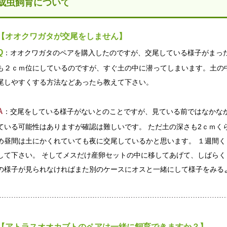
成虫飼育について
【オオクワガタが交尾をしません】
Q
：オオクワガタのペアを購入したのですが、交尾している様子がまった
も２ｃｍ位にしているのですが、すぐ土の中に潜ってしまいます。土の
尾しやすくする方法などあったら教えて下さい。
A
：交尾をしている様子がないとのことですが、見ている前ではなかな
ている可能性はありますが確認は難しいです。 ただ土の深さも2ｃｍく
め昼間は土にかくれていても夜に交尾しているかと思います。 １週間
して下さい。 そしてメスだけ産卵セットの中に移してあげて、しばら
の様子が見られなければまた別のケースにオスと一緒にして様子をみる
【アトラスオオカブトのペアは一緒に飼育できますか？】