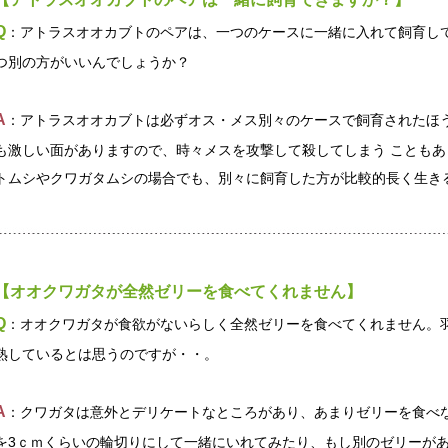
Q
：アトラスオオカブトのペアは、一つのケースに一緒に入れて飼育し
つ別の方がいいんでしょうか？
A
：アトラスオオカブトは必ずオス・メス別々のケースで飼育されたほ
も激しい面がありますので、時々メスを攻撃して殺してしまう ことも
トムシやクワガタムシの場合でも、別々に飼育した方が比較的長く生き
【オオクワガタが全然ゼリーを食べてくれません】
Q
：オオクワガタが食欲がないらしく全然ゼリーを食べてくれません。
熟しているとは思うのですが・・。
A
：クワガタは意外とデリケートなところがあり、あまりゼリーを食べな
を3ｃｍくらいの輪切りにして一緒にいれてみたり、もし別のゼリーが