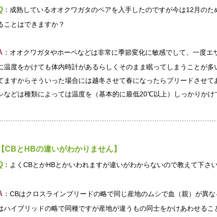
Q
：成熟しているオオクワガタのペアを入手したのですが今は12月のた
ることはできますか？
A
：オオクワガタやホーペなどは非常に季節変化に敏感でして、一度エ
に温度をかけても体内時計があるらしくそのまま眠ってしまうことが多
てますからそういった場合には越冬させて春になったらブリードさせて
シなどは種類によっては温度を（基本的に最低20℃以上）しっかりかけ
【CBとHBの違いがわかりません】
Q
：よくCBとかHBとかいわれますが違いがわからないので教えて下さ
A
：CBはクロスラインブリードの略で同じ産地のムシで血（親）が異な
はハイブリッドの略で同種ですが産地が違うもの同士をかけあわせるこ