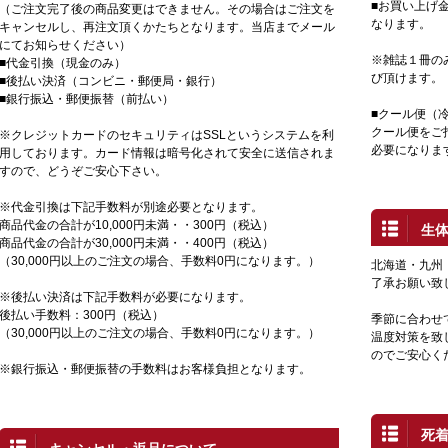
■お買い上げ金
（ご注文完了後の商品変更はできません。その場合はご注文を
なります。
キャンセルし、再注文頂くかたちとなります。当店までメール
にてお知らせください）
※雑誌１冊の
■代金引換（現金のみ）
び頂けます。
■後払い決済（コンビニ・郵便局・銀行）
■銀行振込・郵便振替（前払い）
■クール便（
クール便をご
※クレジットカードのセキュリティはSSLというシステムを利
必要になりま
用しております。カード情報は暗号化されて安全に送信されま
すので、どうぞご安心下さい。
※代金引換は下記手数料が別途必要となります。
商品代金の合計が10,000円未満・・300円（税込）
生
商品代金の合計が30,000円未満・・400円（税込）
（30,000円以上のご注文の場合、手数料0円になります。）
北海道・九州
了承お願い致
※後払い決済は下記手数料が必要になります。
後払い手数料：300円（税込）
季節に合わせ
（30,000円以上のご注文の場合、手数料0円になります。）
温度対策を致
のでご安心く
※銀行振込・郵便振替の手数料はお客様負担となります。
死