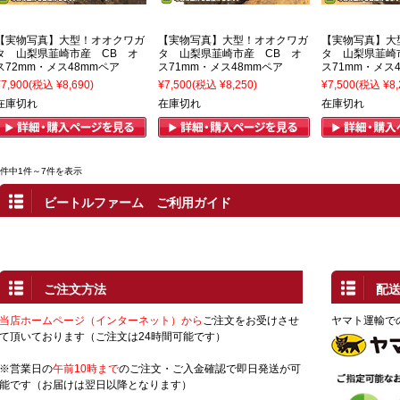
【実物写真】大型！オオクワガ
【実物写真】大型！オオクワガ
【実物写真】大
タ 山梨県韮崎市産 CB オ
タ 山梨県韮崎市産 CB オ
タ 山梨県韮崎
ス72mm・メス48mmペア
ス71mm・メス48mmペア
ス71mm・メス
¥7,900
(税込 ¥8,690)
¥7,500
(税込 ¥8,250)
¥7,500
(税込 ¥8,
在庫切れ
在庫切れ
在庫切れ
7件中1件～7件を表示
ビートルファーム ご利用ガイド
ご注文方法
配
当店ホームページ（インターネット）から
ご注文をお受けさせ
ヤマト運輸で
て頂いております（ご注文は24時間可能です）
※営業日の
午前10時まで
のご注文・ご入金確認で即日発送が可
能です（お届けは翌日以降となります）