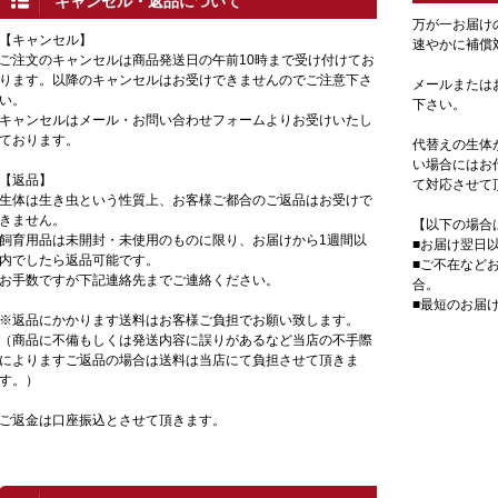
キャンセル・返品について
万が一お届け
【キャンセル】
速やかに補償
ご注文のキャンセルは商品発送日の午前10時まで受け付けてお
ります。以降のキャンセルはお受けできませんのでご注意下さ
メールまたは
い。
下さい。
キャンセルはメール・お問い合わせフォームよりお受けいたし
ております。
代替えの生体
い場合にはお
【返品】
て対応させて
生体は生き虫という性質上、お客様ご都合のご返品はお受けで
きません。
【以下の場合
飼育用品は未開封・未使用のものに限り、お届けから1週間以
■お届け翌日
内でしたら返品可能です。
■ご不在など
お手数ですが下記連絡先までご連絡ください。
合。
■最短のお届
※返品にかかります送料はお客様ご負担でお願い致します。
（商品に不備もしくは発送内容に誤りがあるなど当店の不手際
によりますご返品の場合は送料は当店にて負担させて頂きま
す。）
ご返金は口座振込とさせて頂きます。