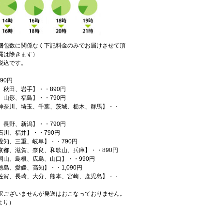
梱包数に関係なく下記料金のみでお届けさせて頂
縄は除きます）
税込です。
90円
、秋田、岩手】・・890円
、山形、福島】・・790円
神奈川、埼玉、千葉、茨城、栃木、群馬】・・
、長野、新潟】・・790円
石川、福井】・・790円
愛知、三重、岐阜】・・790円
京都、滋賀、奈良、和歌山、兵庫】・・890円
岡山、島根、広島、山口】・・990円
島、愛媛、高知】・・1,090円
佐賀、長崎、大分、熊本、宮崎、鹿児島】・・
訳ございませんが発送はおこなっておりません。
月より）