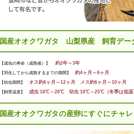
国産オオクワガタ 山梨県産 飼育デー
約2年～3年
【成虫の寿命（成熟後）】
約4ヶ月～6ヶ月
【羽化してから成熟するまでの期間】
オス約6ヶ月～12ヶ月 メス約6ヶ月～10ヶ月
【幼虫期間】
成虫 18℃～28℃ 幼虫 18℃～25℃（冬季は
【飼育温度】
国産オオクワガタの産卵にすぐにチャレ