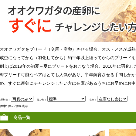
オオクワガタをブリード（交尾・産卵）させる場合、オス・メスが成熟
成虫になってから（羽化してから）約半年以上経ってからのブリードを
例えば2019年の初夏～夏にブリードをおこなう場合、2018年に羽化
即ブリード可能なペアはとても人気があり、半年飼育させる手間もかか
め、すぐに産卵にチャレンジしたい方は在庫があるうちにお早めにお申
表示切替：
並び順：
在庫：
7件中1件～7件を表示
商品一覧