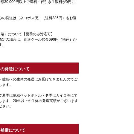
額30,000円以上で送料・代引き手数料が0円に
みの発送は［ネコポス便］（送料385円）もお選
冷蔵）について【夏季のみ対応可】
指定の場合は、別途クール代金690円（税込）が
す。
体の発送について
・離島への生体の発送はお受けできませんのでご
します。
て夏季は凍結ペットボトル・冬季はカイロ等にて
します。20年以上の生体の発送実績がございます
ださい。
着補償について