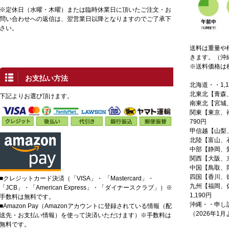
※定休日（水曜・木曜）または臨時休業日に頂いたご注文・お
問い合わせへの返信は、翌営業日以降となりますのでご了承下
さい。
送料は重量や
きます。（沖
※送料価格は
お支払い方法
北海道・・1,1
北東北【青森
下記よりお選び頂けます。
南東北【宮城
関東【東京、
790円
甲信越【山梨
北陸【富山、
中部【静岡、
関西【大阪、
中国【鳥取、
四国【香川、徳
■クレジットカード決済（「VISA」・ 「Mastercard」・
九州【福岡、
「JCB」・「American Express」・「ダイナースクラブ」）※
1,190円
手数料は無料です。
沖縄・・申し
■Amazon Pay（Amazonアカウントに登録されている情報（配
（2026年1
送先・お支払い情報）を使って決済いただけます）※手数料は
無料です。