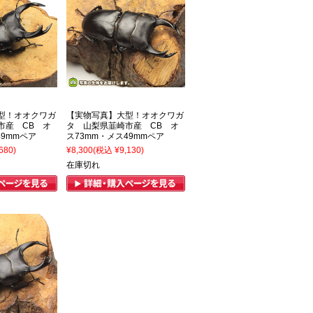
型！オオクワガ
【実物写真】大型！オオクワガ
市産 CB オ
タ 山梨県韮崎市産 CB オ
49mmペア
ス73mm・メス49mmペア
680)
¥8,300
(税込 ¥9,130)
在庫切れ