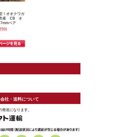
型！オオクワガ
市産 CB オ
47mmペア
250)
送会社・送料について
の発送になります。