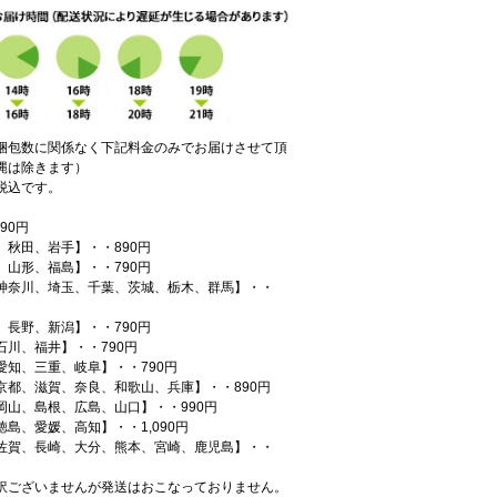
梱包数に関係なく下記料金のみでお届けさせて頂
縄は除きます）
税込です。
90円
、秋田、岩手】・・890円
、山形、福島】・・790円
神奈川、埼玉、千葉、茨城、栃木、群馬】・・
、長野、新潟】・・790円
石川、福井】・・790円
愛知、三重、岐阜】・・790円
京都、滋賀、奈良、和歌山、兵庫】・・890円
岡山、島根、広島、山口】・・990円
島、愛媛、高知】・・1,090円
佐賀、長崎、大分、熊本、宮崎、鹿児島】・・
訳ございませんが発送はおこなっておりません。