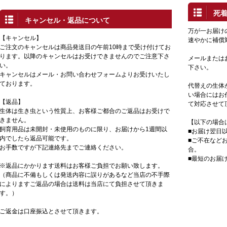
死
キャンセル・返品について
万が一お届け
【キャンセル】
速やかに補償
ご注文のキャンセルは商品発送日の午前10時まで受け付けてお
ります。以降のキャンセルはお受けできませんのでご注意下さ
メールまたは
い。
下さい。
キャンセルはメール・お問い合わせフォームよりお受けいたし
ております。
代替えの生体
い場合にはお
【返品】
て対応させて
生体は生き虫という性質上、お客様ご都合のご返品はお受けで
きません。
【以下の場合
飼育用品は未開封・未使用のものに限り、お届けから1週間以
■お届け翌日
内でしたら返品可能です。
■ご不在など
お手数ですが下記連絡先までご連絡ください。
合。
■最短のお届
※返品にかかります送料はお客様ご負担でお願い致します。
（商品に不備もしくは発送内容に誤りがあるなど当店の不手際
によりますご返品の場合は送料は当店にて負担させて頂きま
す。）
ご返金は口座振込とさせて頂きます。