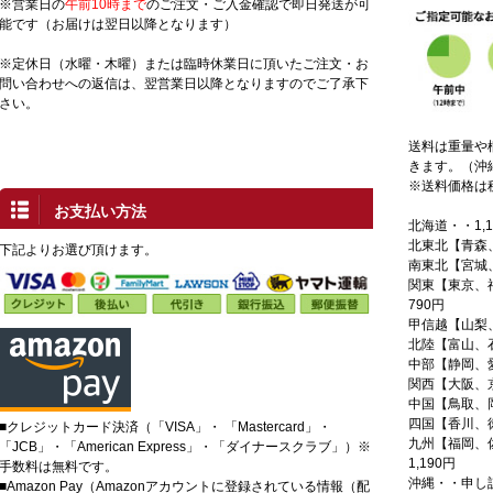
※営業日の
午前10時まで
のご注文・ご入金確認で即日発送が可
能です（お届けは翌日以降となります）
※定休日（水曜・木曜）または臨時休業日に頂いたご注文・お
問い合わせへの返信は、翌営業日以降となりますのでご了承下
さい。
送料は重量や
きます。（沖
※送料価格は
お支払い方法
北海道・・1,1
北東北【青森
下記よりお選び頂けます。
南東北【宮城
関東【東京、
790円
甲信越【山梨
北陸【富山、
中部【静岡、
関西【大阪、
中国【鳥取、
四国【香川、徳
■クレジットカード決済（「VISA」・ 「Mastercard」・
九州【福岡、
「JCB」・「American Express」・「ダイナースクラブ」）※
1,190円
手数料は無料です。
沖縄・・申し
■Amazon Pay（Amazonアカウントに登録されている情報（配