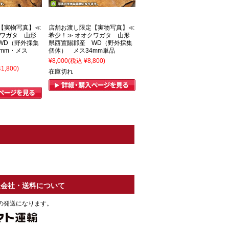
【実物写真】≪
店舗お渡し限定【実物写真】≪
クワガタ 山形
希少！≫ オオクワガタ 山形
WD（野外採集
県西置賜郡産 WD（野外採集
mm・メス
個体） メス34mm単品
¥8,000
(税込 ¥8,800)
1,800)
在庫切れ
送会社・送料について
の発送になります。