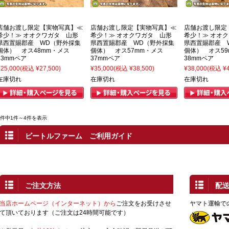
店舗お渡し限定【実物写真】≪
店舗お渡し限定【実物写真】≪
店舗お渡し限定
希少！≫ オオクワガタ 山形
希少！≫ オオクワガタ 山形
希少！≫ オオ
県西置賜郡産 WD（野外採集
県西置賜郡産 WD（野外採集
県西置賜郡産 
個体） オス48mm・メス
個体） オス57mm・メス
個体） オス59
33mmペア
37mmペア
38mmペア
¥25,000
(税込 ¥27,500)
¥35,000
(税込 ¥38,500)
¥38,000
(税込 ¥4
在庫切れ
在庫切れ
在庫切れ
4件中1件～4件を表示
ビートルファーム ご利用ガイド
ご注文方法
配
当店ホームページ（インターネット）から
ご注文をお受けさせ
ヤマト運輸で
て頂いております（ご注文は24時間可能です）