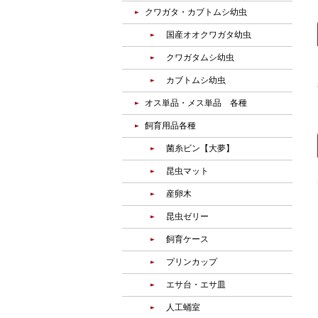
クワガタ・カブトムシ幼虫
国産オオクワガタ幼虫
クワガタムシ幼虫
カブトムシ幼虫
オス単品・メス単品 各種
飼育用品各種
菌糸ビン【大夢】
昆虫マット
産卵木
昆虫ゼリー
飼育ケース
プリンカップ
エサ台・エサ皿
人工蛹室