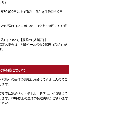
月より）
額30,000円以上で送料・代引き手数料が0円に
みの発送は［ネコポス便］（送料385円）もお選
冷蔵）について【夏季のみ対応可】
指定の場合は、別途クール代金690円（税込）が
す。
体の発送について
・離島への生体の発送はお受けできませんのでご
します。
て夏季は凍結ペットボトル・冬季はカイロ等にて
します。20年以上の生体の発送実績がございます
ださい。