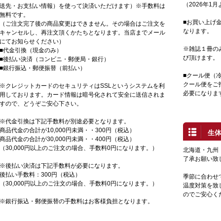
（2026年1
送先・お支払い情報）を使って決済いただけます）※手数料は
無料です。
■お買い上げ金
（ご注文完了後の商品変更はできません。その場合はご注文を
なります。
キャンセルし、再注文頂くかたちとなります。当店までメール
にてお知らせください）
※雑誌１冊の
■代金引換（現金のみ）
び頂けます。
■後払い決済（コンビニ・郵便局・銀行）
■銀行振込・郵便振替（前払い）
■クール便（
クール便をご
※クレジットカードのセキュリティはSSLというシステムを利
必要になりま
用しております。カード情報は暗号化されて安全に送信されま
すので、どうぞご安心下さい。
※代金引換は下記手数料が別途必要となります。
商品代金の合計が10,000円未満・・300円（税込）
生
商品代金の合計が30,000円未満・・400円（税込）
（30,000円以上のご注文の場合、手数料0円になります。）
北海道・九州
了承お願い致
※後払い決済は下記手数料が必要になります。
後払い手数料：300円（税込）
季節に合わせ
（30,000円以上のご注文の場合、手数料0円になります。）
温度対策を致
のでご安心く
※銀行振込・郵便振替の手数料はお客様負担となります。