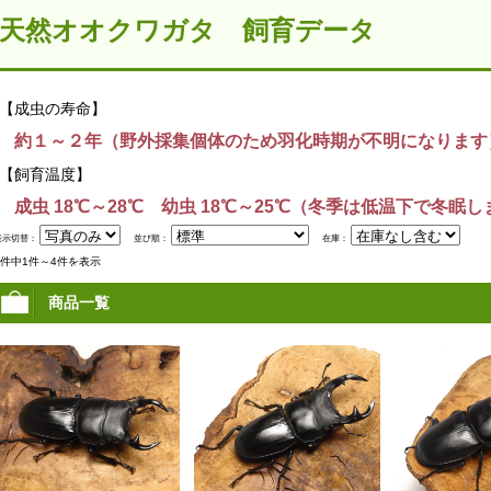
天然オオクワガタ 飼育データ
【成虫の寿命】
約１～２年（野外採集個体のため羽化時期が不明になります
【飼育温度】
成虫 18℃～28℃ 幼虫 18℃～25℃（冬季は低温下で冬眠
表示切替：
並び順：
在庫：
4件中1件～4件を表示
商品一覧