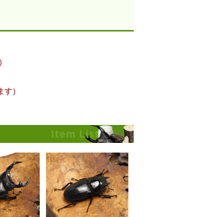
）
します）