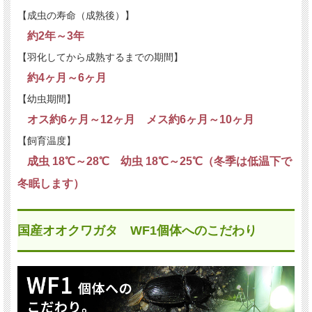
【成虫の寿命（成熟後）】
約2年～3年
【羽化してから成熟するまでの期間】
約4ヶ月～6ヶ月
【幼虫期間】
オス約6ヶ月～12ヶ月 メス約6ヶ月～10ヶ月
【飼育温度】
成虫 18℃～28℃ 幼虫 18℃～25℃（冬季は低温下で
冬眠します）
国産オオクワガタ WF1個体へのこだわり