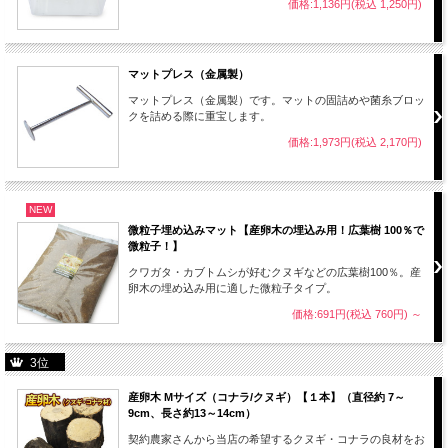
価格:1,136円(税込 1,250円)
マットプレス（金属製）
マットプレス（金属製）です。マットの固詰めや菌糸ブロッ
クを詰める際に重宝します。
価格:1,973円(税込 2,170円)
NEW
微粒子埋め込みマット【産卵木の埋込み用！広葉樹 100％で
微粒子！】
クワガタ・カブトムシが好むクヌギなどの広葉樹100％。産
卵木の埋め込み用に適した微粒子タイプ。
価格:691円(税込 760円)
～
3位
産卵木 Mサイズ（コナラ/クヌギ）【１本】（直径約 7～
9cm、長さ約13～14cm）
契約農家さんから当店の希望するクヌギ・コナラの良材をお