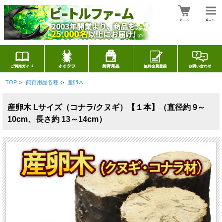
TOP
>
飼育用品各種
>
産卵木
産卵木 Lサイズ（コナラ/クヌギ）【１本】（直径約 9～
10cm、長さ約 13～14cm）