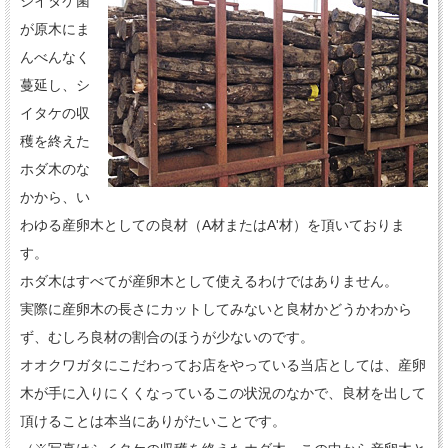
シイタケ菌
が原木にま
んべんなく
蔓延し、シ
イタケの収
穫を終えた
ホダ木のな
かから、い
わゆる産卵木としての良材（A材またはA'材）を頂いておりま
す。
ホダ木はすべてが産卵木として使えるわけではありません。
実際に産卵木の長さにカットしてみないと良材かどうかわから
ず、むしろ良材の割合のほうが少ないのです。
オオクワガタにこだわってお店をやっている当店としては、産卵
木が手に入りにくくなっているこの状況のなかで、良材を出して
頂けることは本当にありがたいことです。