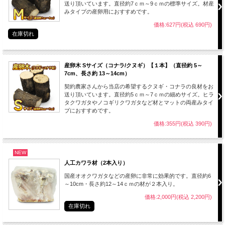
送り頂いています。直径約7ｃｍ～9ｃｍの標準サイズ。材産
みタイプの産卵用におすすめです。
価格:627円(税込 690円)
在庫切れ
産卵木 Sサイズ（コナラ/クヌギ）【１本】（直径約 5～
7cm、長さ約 13～14cm）
契約農家さんから当店の希望するクヌギ・コナラの良材をお
送り頂いています。直径約5ｃｍ～7ｃｍの細めサイズ。ヒラ
タクワガタやノコギリクワガタなど材とマットの両産みタイ
プにおすすめです。
価格:355円(税込 390円)
NEW
人工カワラ材（2本入り）
国産オオクワガタなどの産卵に非常に効果的です。直径約6
～10cm・長さ約12～14ｃｍの材が２本入り。
価格:2,000円(税込 2,200円)
在庫切れ