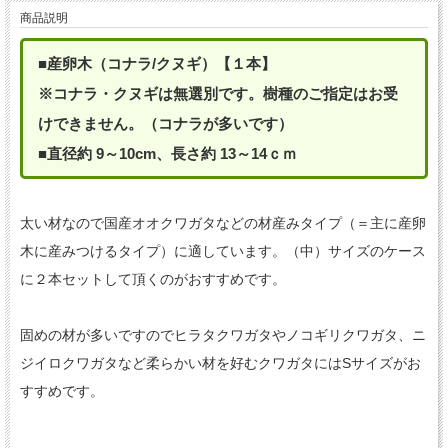
商品説明
■産卵木（コナラ/クヌギ）【１本】
※コナラ・クヌギは無選別です。樹種のご指定はお受
けできません。（コナラが多いです）
■直径約 9～10cm、長さ約 13～14ｃｍ
太い材なので国産オオクワガタなどの材産みタイプ（＝主に産卵
木に産みつけるタイプ）に適しています。（中）サイズのケース
に２本セットして頂くのがおすすめです。
固めの材が多いですのでヒラタクワガタやノコギリクワガタ、ニ
ジイロクワガタなど柔らかい材を好むクワガタにはSサイズがお
すすめです。