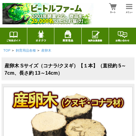
TOP
>
飼育用品各種
>
産卵木
産卵木 Sサイズ（コナラ/クヌギ）【１本】（直径約 5～
7cm、長さ約 13～14cm）