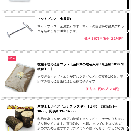
マットプレス（金属製）
マットプレス（金属製）です。マットの固詰めや菌糸ブロッ
クを詰める際に重宝します。
価格:1,973円(税込 2,170円)
NEW
微粒子埋め込みマット【産卵木の埋込み用！広葉樹 100％で
微粒子！】
クワガタ・カブトムシが好むクヌギなどの広葉樹100％。産
卵木の埋め込み用に適した微粒子タイプ。
価格:691円(税込 760円)
～
産卵木 Lサイズ（コナラ/クヌギ）【１本】（直径約 9～
10cm、長さ約 13～14cm）
契約農家さんから当店の希望するクヌギ・コナラの良材をお
送り頂いています。直径約9cm～10cmの太め。固めの材が
多めのため国産オオクワガタに２本使ってセットするのがお