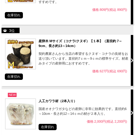
すすめです。
価格:809円(税込 890円)
在庫切れ
3位
産卵木 Mサイズ（コナラ/クヌギ）【１本】（直径約 7～
9cm、長さ約13～14cm）
契約農家さんから当店の希望するクヌギ・コナラの良材をお
送り頂いています。直径約7ｃｍ～9ｃｍの標準サイズ。材産
みタイプの産卵用におすすめです。
価格:627円(税込 690円)
在庫切れ
NEW
人工カワラ材（2本入り）
国産オオクワガタなどの産卵に非常に効果的です。直径約6
～10cm・長さ約12～14ｃｍの材が２本入り。
価格:2,000円(税込 2,200円)
在庫切れ