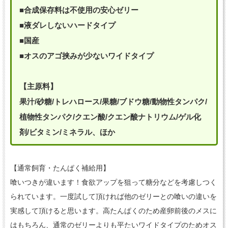
■合成保存料は不使用の安心ゼリー
■液ダレしないハードタイプ
■国産
■オスのアゴ挟みが少ないワイドタイプ
【主原料】
果汁/砂糖/トレハロース/果糖/ブドウ糖/動物性タンパク/
植物性タンパク/クエン酸/クエン酸ナトリウム/ゲル化
剤/ビタミン/ミネラル、ほか
【通常飼育・たんぱく補給用】
喰いつきが違います！食欲アップを狙って糖分などを考慮しつく
られています。一度試して頂ければ他のゼリーとの喰いの違いを
実感して頂けると思います。高たんぱくのため産卵前後のメスに
はもちろん、通常のゼリーよりも平たいワイドタイプのためオス