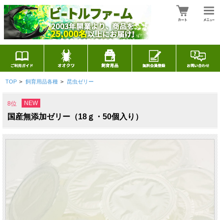
TOP
>
飼育用品各種
>
昆虫ゼリー
NEW
8位
国産無添加ゼリー（18ｇ・50個入り）