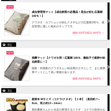
NEW
成虫管理用マット【成虫飼育の必需品！昆虫が好む広葉樹
100％！】
クワガタ・カブトムシが好むクヌギなどの広葉樹100％。成
虫管理に適した粗めのチップです。
価格:600円(税込 660円)
～
9位
NEW
発酵マット【クワガタ用！広葉樹 100％、微粒子で産卵や幼
虫飼育に！】
国産・外国産のクワガタムシ幼虫用のエサとして、また産卵
用マットとして高い実績があります。
価格:800円(税込 880円)
～
3位
産卵木 Mサイズ（コナラ/クヌギ）【１本】（直径約 7～
9cm、長さ約13～14cm）
契約農家さんから当店の希望するクヌギ・コナラの良材をお