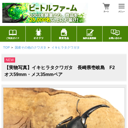
TOP
>
国産その他のクワガタ
>
イキヒラタクワガタ
NEW
【実物写真】イキヒラタクワガタ 長崎県壱岐島 F2
オス59mm・メス35mmペア