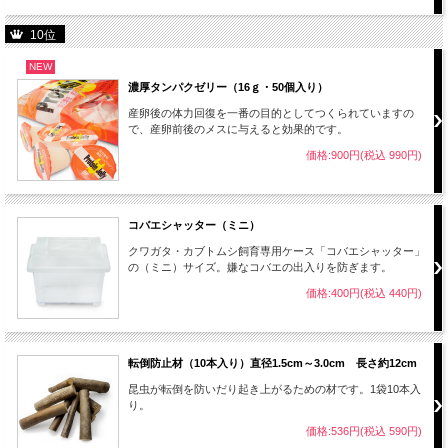
10位
NEW
濃厚タンパクゼリー（16ｇ・50個入り）
産卵後の体力回復を一番の目的としてつくられていますの
で、産卵前後のメスに与えると効果的です。
価格:900円(税込 990円)
コバエシャッター（ミニ）
クワガタ・カブトムシ飼育専用ケース「コバエシャッター」
の（ミニ）サイズ。嫌なコバエの出入りを防ぎます。
価格:400円(税込 440円)
転倒防止材（10本入り）直径1.5cm～3.0cm 長さ約12cm
昆虫が転倒を防いだり起き上がるための材です。1袋10本入
り。
価格:536円(税込 590円)