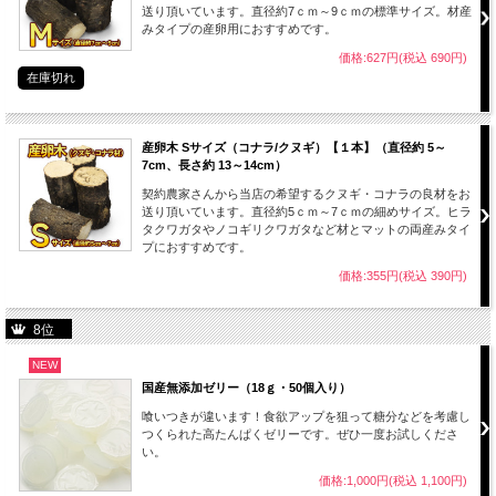
送り頂いています。直径約7ｃｍ～9ｃｍの標準サイズ。材産
みタイプの産卵用におすすめです。
価格:627円(税込 690円)
在庫切れ
産卵木 Sサイズ（コナラ/クヌギ）【１本】（直径約 5～
7cm、長さ約 13～14cm）
契約農家さんから当店の希望するクヌギ・コナラの良材をお
送り頂いています。直径約5ｃｍ～7ｃｍの細めサイズ。ヒラ
タクワガタやノコギリクワガタなど材とマットの両産みタイ
プにおすすめです。
価格:355円(税込 390円)
8位
NEW
国産無添加ゼリー（18ｇ・50個入り）
喰いつきが違います！食欲アップを狙って糖分などを考慮し
つくられた高たんぱくゼリーです。ぜひ一度お試しくださ
い。
価格:1,000円(税込 1,100円)