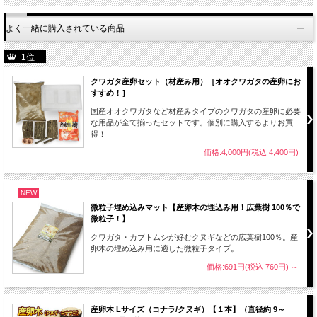
よく一緒に購入されている商品
1位
クワガタ産卵セット（材産み用）［オオクワガタの産卵にお
すすめ！］
国産オオクワガタなど材産みタイプのクワガタの産卵に必要
な用品が全て揃ったセットです。個別に購入するよりお買
得！
価格:4,000円(税込 4,400円)
NEW
微粒子埋め込みマット【産卵木の埋込み用！広葉樹 100％で
微粒子！】
クワガタ・カブトムシが好むクヌギなどの広葉樹100％。産
卵木の埋め込み用に適した微粒子タイプ。
価格:691円(税込 760円)
～
産卵木 Lサイズ（コナラ/クヌギ）【１本】（直径約 9～