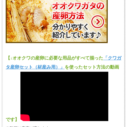
【↓オオクワの産卵に必要な用品がすべて揃った
「クワガ
タ産卵セット（材産み用）」
を使ったセット方法の動画
です】