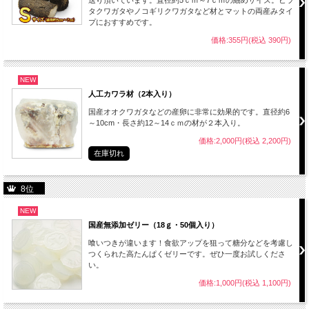
送り頂いています。直径約5ｃｍ～7ｃｍの細めサイズ。ヒラ
タクワガタやノコギリクワガタなど材とマットの両産みタイ
プにおすすめです。
価格:355円(税込 390円)
NEW
人工カワラ材（2本入り）
国産オオクワガタなどの産卵に非常に効果的です。直径約6
～10cm・長さ約12～14ｃｍの材が２本入り。
価格:2,000円(税込 2,200円)
在庫切れ
8位
NEW
国産無添加ゼリー（18ｇ・50個入り）
喰いつきが違います！食欲アップを狙って糖分などを考慮し
つくられた高たんぱくゼリーです。ぜひ一度お試しくださ
い。
価格:1,000円(税込 1,100円)