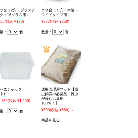
サ台（2穴・プラスチ
エサ台（１穴・木製・
ク・16グラム用）
ワイドタイプ用）
155
(税込 ¥170)
¥227
(税込 ¥250)
量：
個
数量：
個
バエシャッター
成虫管理用マット【成
中）
虫飼育の必需品！昆虫
が好む広葉樹
,136
(税込 ¥1,250)
100％！】
¥600
(税込 ¥660)
～
量：
個
商品を見る