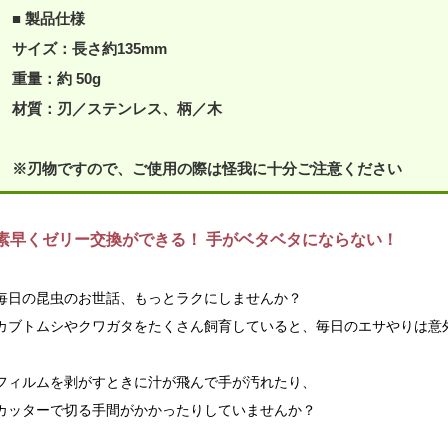
■ 製品仕様
サイズ：長さ約135mm
重量：約 50g
材質：刃／ステンレス、柄／木
※刃物ですので、ご使用の際は怪我に十分ご注意ください
素早くゼリー交換ができる！ 手がベタベタにならない！
毎日の昆虫のお世話、もっとラクにしませんか？
カブトムシやクワガタをたくさん飼育していると、毎日のエサやりは意
フィルムを剥がすときに汁が飛んで手が汚れたり、
カッターで切る手間がかかったりしていませんか？