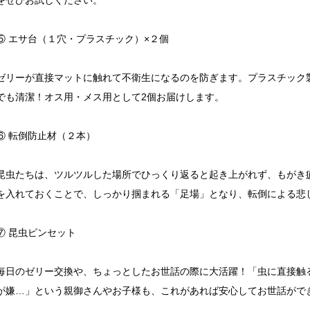
をぜひお試しください。
⑤ エサ台（１穴・プラスチック）×２個
ゼリーが直接マットに触れて不衛生になるのを防ぎます。プラスチック
でも清潔！オス用・メス用として2個お届けします。
⑥ 転倒防止材（２本）
昆虫たちは、ツルツルした場所でひっくり返ると起き上がれず、もがき
を入れておくことで、しっかり掴まれる「足場」となり、転倒による悲
⑦ 昆虫ピンセット
毎日のゼリー交換や、ちょっとしたお世話の際に大活躍！「虫に直接触
が嫌…」という親御さんやお子様も、これがあれば安心してお世話がで