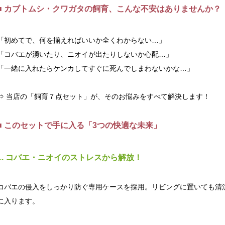
■ カブトムシ・クワガタの飼育、こんな不安はありませんか？
「初めてで、何を揃えればいいか全くわからない…」
「コバエが湧いたり、ニオイが出たりしないか心配…」
「一緒に入れたらケンカしてすぐに死んでしまわないかな…」
⇒ 当店の「飼育７点セット」が、そのお悩みをすべて解決します！
■ このセットで手に入る「3つの快適な未来」
1. コバエ・ニオイのストレスから解放！
コバエの侵入をしっかり防ぐ専用ケースを採用。リビングに置いても清
に入ります。