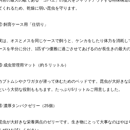
飼育の最大の敵である「コバエ」の侵入をシャットアウトする特殊構造
てくれるため、乾燥に弱い昆虫を守ります。
② 飼育ケース用「仕切り」
実は、オスとメスを同じケースで飼うと、ケンカをしたり体力を消耗し
ースを半分に分け、1匹ずつ優雅に過ごさせてあげるのが長生きの最大
③ 成虫管理用マット（約５リットル）
カブトムシやクワガタが潜って休むためのベッドです。昆虫が大好きな広
という大切な役割ももちます。たっぷり5リットルご用意しました。
④ 濃厚タンパクゼリー（25個）
昆虫が大好きな栄養満点のゼリーです。生き物にとって大事なのはやは