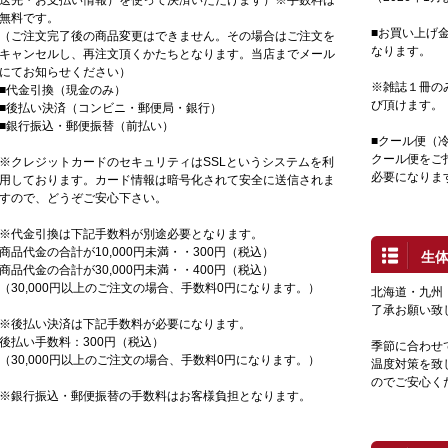
無料です。
■お買い上げ金
（ご注文完了後の商品変更はできません。その場合はご注文を
なります。
キャンセルし、再注文頂くかたちとなります。当店までメール
にてお知らせください）
※雑誌１冊の
■代金引換（現金のみ）
び頂けます。
■後払い決済（コンビニ・郵便局・銀行）
■銀行振込・郵便振替（前払い）
■クール便（
クール便をご
※クレジットカードのセキュリティはSSLというシステムを利
必要になりま
用しております。カード情報は暗号化されて安全に送信されま
すので、どうぞご安心下さい。
※代金引換は下記手数料が別途必要となります。
商品代金の合計が10,000円未満・・300円（税込）
生
商品代金の合計が30,000円未満・・400円（税込）
（30,000円以上のご注文の場合、手数料0円になります。）
北海道・九州
了承お願い致
※後払い決済は下記手数料が必要になります。
後払い手数料：300円（税込）
季節に合わせ
（30,000円以上のご注文の場合、手数料0円になります。）
温度対策を致
のでご安心く
※銀行振込・郵便振替の手数料はお客様負担となります。