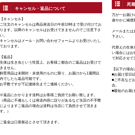
死
キャンセル・返品について
万が一お届け
【キャンセル】
速やかに補償
ご注文のキャンセルは商品発送日の午前10時まで受け付けてお
ります。以降のキャンセルはお受けできませんのでご注意下さ
メールまたは
い。
下さい。
キャンセルはメール・お問い合わせフォームよりお受けいたし
ております。
代替えの生体
い場合にはお
【返品】
て対応させて
生体は生き虫という性質上、お客様ご都合のご返品はお受けで
きません。
【以下の場合
飼育用品は未開封・未使用のものに限り、お届けから1週間以
■お届け翌日
内でしたら返品可能です。
■ご不在など
お手数ですが下記連絡先までご連絡ください。
合。
■最短のお届
※返品にかかります送料はお客様ご負担でお願い致します。
（商品に不備もしくは発送内容に誤りがあるなど当店の不手際
によりますご返品の場合は送料は当店にて負担させて頂きま
す。）
ご返金は口座振込とさせて頂きます。