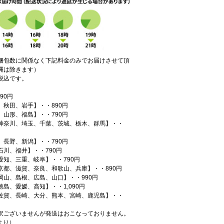
梱包数に関係なく下記料金のみでお届けさせて頂
縄は除きます）
税込です。
90円
、秋田、岩手】・・890円
、山形、福島】・・790円
神奈川、埼玉、千葉、茨城、栃木、群馬】・・
、長野、新潟】・・790円
石川、福井】・・790円
愛知、三重、岐阜】・・790円
京都、滋賀、奈良、和歌山、兵庫】・・890円
岡山、島根、広島、山口】・・990円
島、愛媛、高知】・・1,090円
佐賀、長崎、大分、熊本、宮崎、鹿児島】・・
訳ございませんが発送はおこなっておりません。
月より）