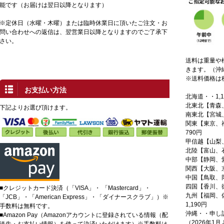
能です（お届けは翌日以降となります）
※定休日（水曜・木曜）または臨時休業日に頂いたご注文・お
問い合わせへの返信は、翌営業日以降となりますのでご了承下
さい。
送料は重量や
きます。（沖
※送料価格は
お支払い方法
北海道・・1,1
北東北【青森
下記よりお選び頂けます。
南東北【宮城
関東【東京、
790円
甲信越【山梨
北陸【富山、
中部【静岡、
関西【大阪、
中国【鳥取、
四国【香川、徳
■クレジットカード決済（「VISA」・ 「Mastercard」・
九州【福岡、
「JCB」・「American Express」・「ダイナースクラブ」）※
1,190円
手数料は無料です。
沖縄・・申し
■Amazon Pay（Amazonアカウントに登録されている情報（配
（2026年1
送先・お支払い情報）を使って決済いただけます）※手数料は