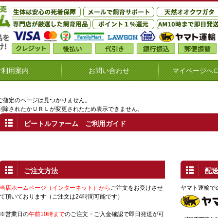
ご利用案内
お問い合わせ
マイページへ
ご指定のページは見つかりません。
削除されたかＵＲＬが変更されたため表示できません。
ビートルファーム ご利用ガイド
ご注文方法
配
当店ホームページ（インターネット）から
ご注文をお受けさせ
ヤマト運輸で
て頂いております（ご注文は24時間可能です）
※営業日の
午前10時まで
のご注文・ご入金確認で即日発送が可