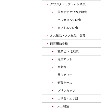
クワガタ・カブトムシ幼虫
国産オオクワガタ幼虫
クワガタムシ幼虫
カブトムシ幼虫
オス単品・メス単品 各種
飼育用品各種
菌糸ビン【大夢】
昆虫マット
産卵木
昆虫ゼリー
飼育ケース
プリンカップ
エサ台・エサ皿
人工蛹室