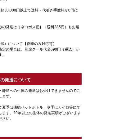
額30,000円以上で送料・代引き手数料が0円に
みの発送は［ネコポス便］（送料385円）もお選
冷蔵）について【夏季のみ対応可】
指定の場合は、別途クール代金690円（税込）が
す。
体の発送について
・離島への生体の発送はお受けできませんのでご
します。
て夏季は凍結ペットボトル・冬季はカイロ等にて
します。20年以上の生体の発送実績がございます
ださい。